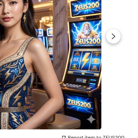
Report item to ZEUS200