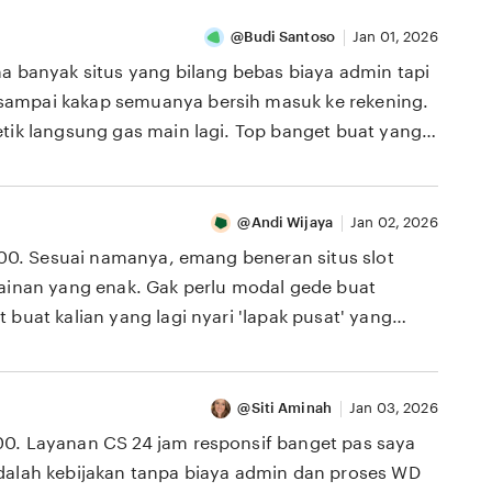
@Budi Santoso
Jan 01, 2026
a banyak situs yang bilang bebas biaya admin tapi
sampai kakap semuanya bersih masuk ke rekening.
tik langsung gas main lagi. Top banget buat yang
@Andi Wijaya
Jan 02, 2026
 200. Sesuai namanya, emang beneran situs slot
mainan yang enak. Gak perlu modal gede buat
buat kalian yang lagi nyari 'lapak pusat' yang
@Siti Aminah
Jan 03, 2026
00. Layanan CS 24 jam responsif banget pas saya
dalah kebijakan tanpa biaya admin dan proses WD