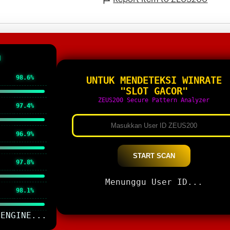
N
98.6
%
UNTUK MENDETEKSI WINRATE
"SLOT GACOR"
ZEUS200 Secure Pattern Analyzer
97.4
%
96.9
%
START SCAN
97.8
%
Menunggu User ID...
98.1
%
 ENGINE...