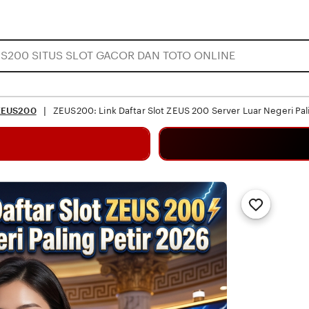
h
ZEUS200
ZEUS200: Link Daftar Slot ZEUS 200 Server Luar Negeri Pal
 | 
Add
to
Favorites