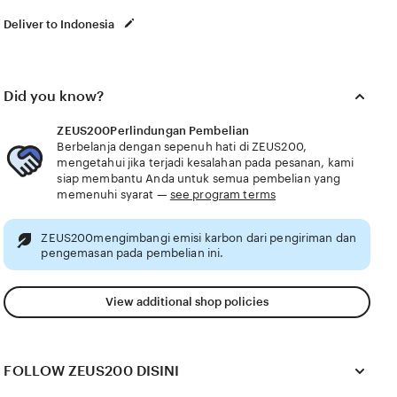
Deliver to Indonesia
Did you know?
ZEUS200Perlindungan Pembelian
Berbelanja dengan sepenuh hati di ZEUS200,
mengetahui jika terjadi kesalahan pada pesanan, kami
siap membantu Anda untuk semua pembelian yang
memenuhi syarat —
see program terms
ZEUS200mengimbangi emisi karbon dari pengiriman dan
pengemasan pada pembelian ini.
View additional shop policies
FOLLOW ZEUS200 DISINI