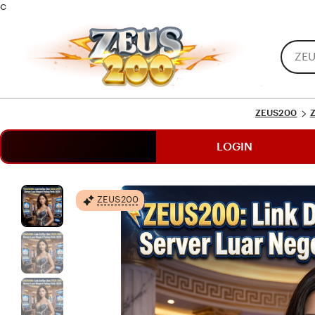
c
ZEUS200
Skip
Searc
to
for
Content
items
or
shops
ZEUS200
LOGIN
ZEUS200