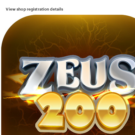
View shop registration details