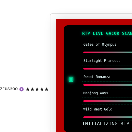
RTP LIVE GACOR SCA
Gates of Olympus
Starlight Princess
▣
Sweet Bonanza
5
ZEUS200
Mahjong Ways
out
of
5
stars
Wild West Gold
INITIALIZING RTP